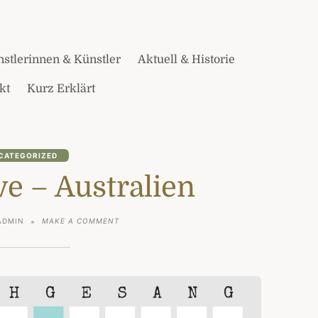
stlerinnen & Künstler
Aktuell & Historie
kt
Kurz Erklärt
CATEGORIZED
ve – Australien
ON
ADMIN
MAKE A COMMENT
VIERTER
MOVE
–
AUSTRALIEN