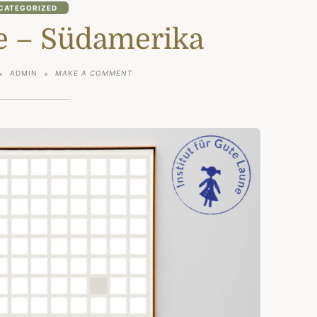
CATEGORIZED
ve – Südamerika
ON
ADMIN
MAKE A COMMENT
DRITTER
MOVE
–
SÜDAMERIKA